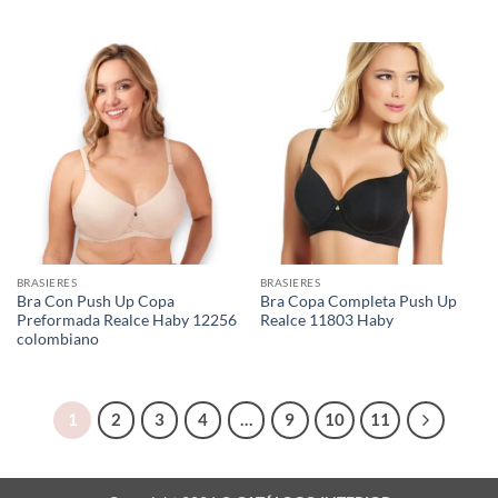
BRASIERES
BRASIERES
Bra Con Push Up Copa
Bra Copa Completa Push Up
Preformada Realce Haby 12256
Realce 11803 Haby
colombiano
1
2
3
4
…
9
10
11