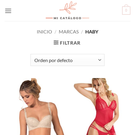
Skip
0
to
content
INICIO
/
MARCAS
/
HABY
FILTRAR