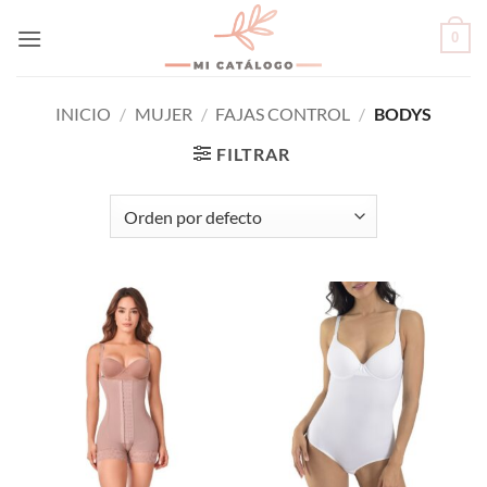
Skip
0
to
content
INICIO
/
MUJER
/
FAJAS CONTROL
/
BODYS
FILTRAR