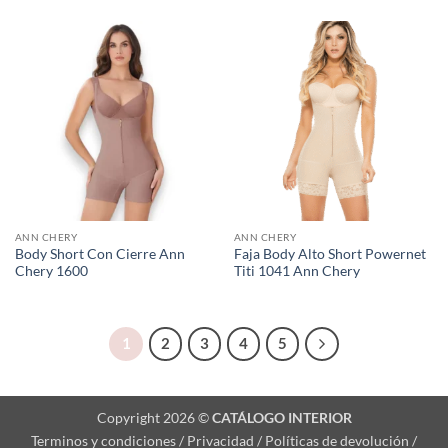
ANN CHERY
ANN CHERY
Body Short Con Cierre Ann
Faja Body Alto Short Powernet
Chery 1600
Titi 1041 Ann Chery
1
2
3
4
5
Copyright 2026 ©
CATÁLOGO INTERIOR
Terminos y condiciones / Privacidad / Políticas de devolución /