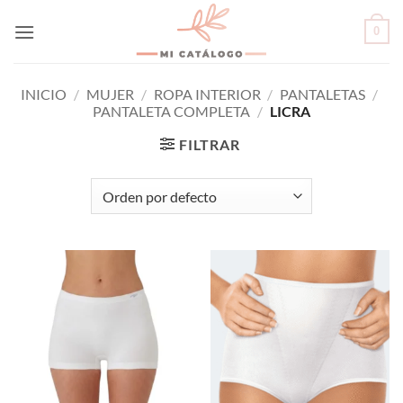
Skip
0
to
content
INICIO
/
MUJER
/
ROPA INTERIOR
/
PANTALETAS
/
PANTALETA COMPLETA
/
LICRA
FILTRAR