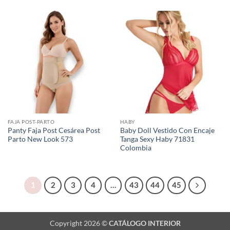
FAJA POST-PARTO
HABY
Panty Faja Post Cesárea Post
Baby Doll Vestido Con Encaje
Parto New Look 573
Tanga Sexy Haby 71831
Colombia
1
2
3
4
…
43
44
45
Copyright 2026 ©
CATÁLOGO INTERIOR