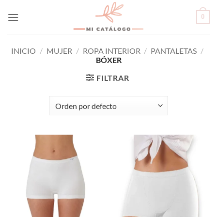
Skip
0
to
content
INICIO
/
MUJER
/
ROPA INTERIOR
/
PANTALETAS
/
BÓXER
FILTRAR