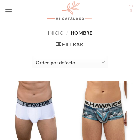
Skip
0
to
content
INICIO
/
HOMBRE
FILTRAR