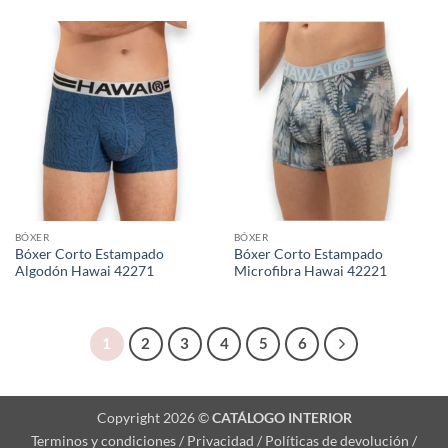
BÓXER
BÓXER
Bóxer Corto Estampado
Bóxer Corto Estampado
Algodón Hawai 42271
Microfibra Hawai 42221
1
2
3
4
5
6
Copyright 2026 ©
CATÁLOGO INTERIOR
Terminos y condiciones / Privacidad / Políticas de devolución /