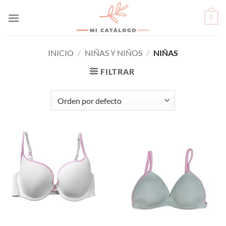
Skip
0
to
content
INICIO
/
NIÑAS Y NIÑOS
/
NIÑAS
FILTRAR