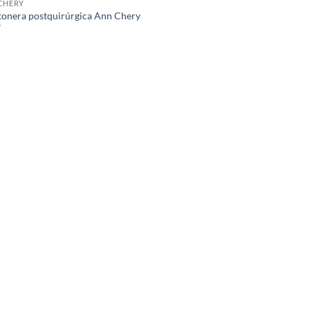
CHERY
onera postquirúrgica Ann Chery
7