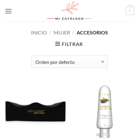
Skip
0
to
content
INICIO
/
MUJER
/
ACCESORIOS
FILTRAR