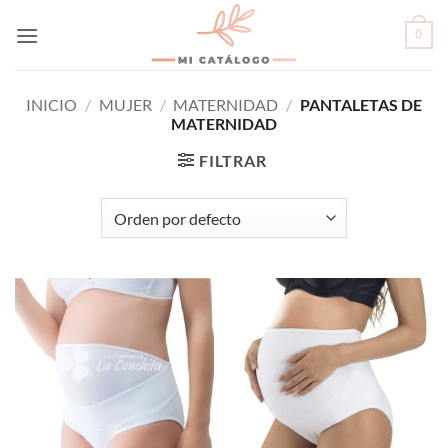
Skip
0
to
content
INICIO
/
MUJER
/
MATERNIDAD
/
PANTALETAS DE
MATERNIDAD
FILTRAR