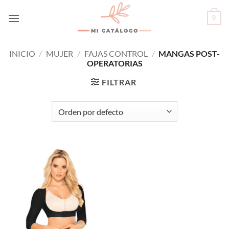
Skip
0
to
content
INICIO
/
MUJER
/
FAJAS CONTROL
/
MANGAS POST-
OPERATORIAS
FILTRAR