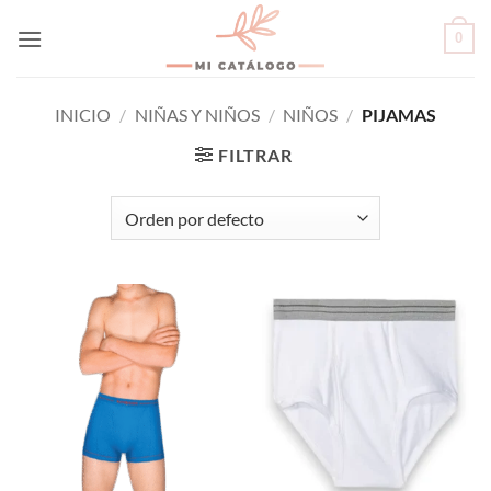
Skip
0
to
content
INICIO
/
NIÑAS Y NIÑOS
/
NIÑOS
/
PIJAMAS
FILTRAR