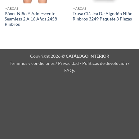
MARCAS
MARCAS
Bóxer Niño Y Adolescente
Trusa Clásica De Algodón Niño
Seamless 2 A 16 Años 2458
Rinbros 3249 Paquete 3 Piezas
Rinbros
Copyright 2026 ©
CATÁLOGO INTERIOR
Terminos y condiciones / Privacidad / Políticas de devolución /
FAQs