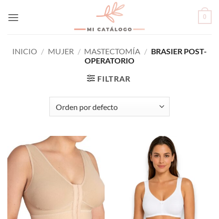
Skip
0
to
content
INICIO
/
MUJER
/
MASTECTOMÍA
/
BRASIER POST-
OPERATORIO
FILTRAR