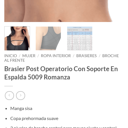
INICIO
/
MUJER
/
ROPA INTERIOR
/
BRASIERES
/
BROCHE
AL FRENTE
Brasier Post Operatorio Con Soporte En
Espalda 5009 Romanza
Manga sisa
Copa prehormada suave
2 niveles de broche central para mayor ajuste y control