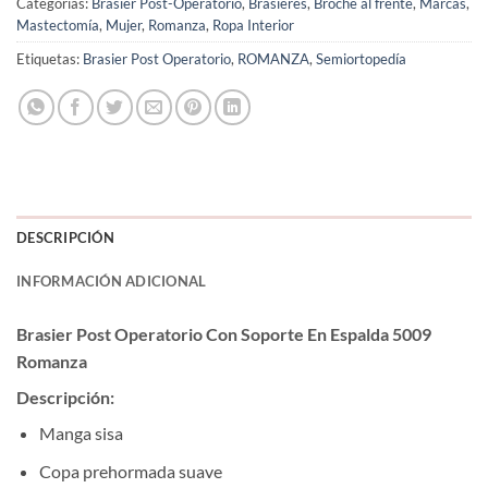
Categorías:
Brasier Post-Operatorio
,
Brasieres
,
Broche al frente
,
Marcas
,
Mastectomía
,
Mujer
,
Romanza
,
Ropa Interior
Etiquetas:
Brasier Post Operatorio
,
ROMANZA
,
Semiortopedía
DESCRIPCIÓN
INFORMACIÓN ADICIONAL
Brasier Post Operatorio Con Soporte En Espalda 5009
Romanza
Descripción:
Manga sisa
Copa prehormada suave