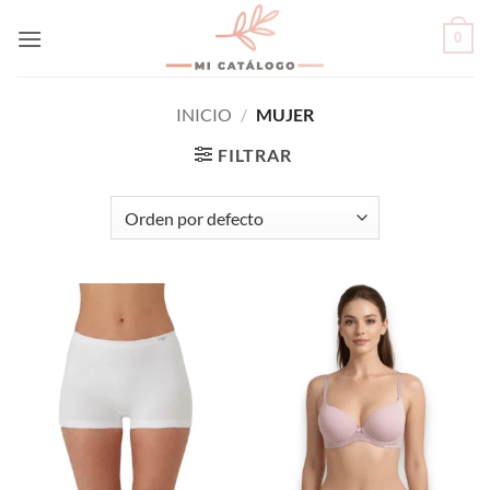
Skip
0
to
content
INICIO
/
MUJER
FILTRAR