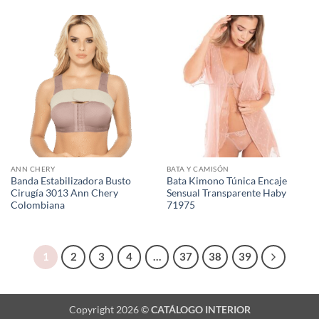
ANN CHERY
BATA Y CAMISÓN
Banda Estabilizadora Busto
Bata Kimono Túnica Encaje
Cirugía 3013 Ann Chery
Sensual Transparente Haby
Colombiana
71975
1
2
3
4
…
37
38
39
Copyright 2026 ©
CATÁLOGO INTERIOR