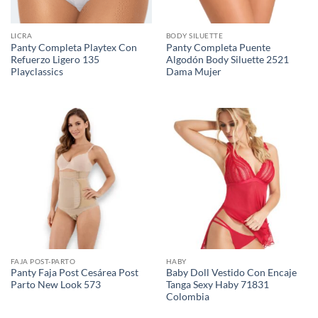
LICRA
BODY SILUETTE
Panty Completa Playtex Con
Panty Completa Puente
Refuerzo Ligero 135
Algodón Body Siluette 2521
Playclassics
Dama Mujer
FAJA POST-PARTO
HABY
Panty Faja Post Cesárea Post
Baby Doll Vestido Con Encaje
Parto New Look 573
Tanga Sexy Haby 71831
Colombia