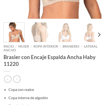
INICIO
/
MUJER
/
ROPA INTERIOR
/
BRASIERES
/
LATERAL
ANCHO
Brasier con Encaje Espalda Ancha Haby
11220
Copa con realce
Copa interna de algodón