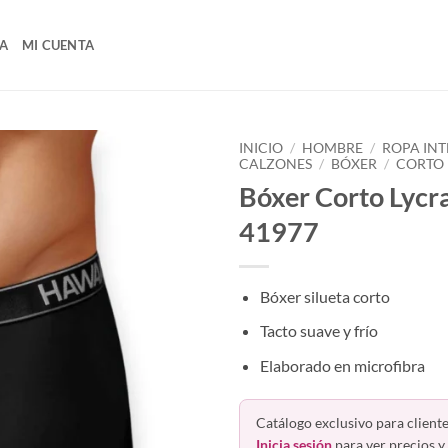
A
MI CUENTA
INICIO
/
HOMBRE
/
ROPA INT
CALZONES
/
BÓXER
/
CORTO
Bóxer Corto Lycr
41977
Bóxer silueta corto
Tacto suave y frío
Elaborado en microfibra
Catálogo exclusivo para cliente
Inicia sesión
para ver precios y 