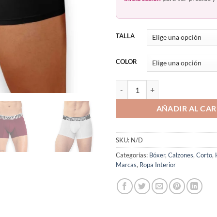
TALLA
COLOR
Bóxer Corto Lycra Hawai 41977 c
AÑADIR AL CAR
SKU:
N/D
Categorías:
Bóxer
,
Calzones
,
Corto
,
Marcas
,
Ropa Interior