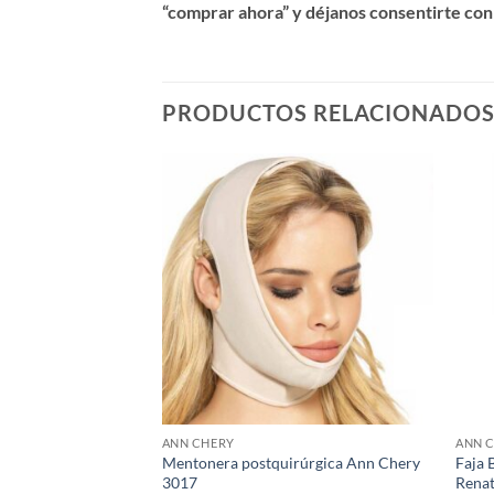
“comprar ahora” y déjanos consentirte con
PRODUCTOS RELACIONADO
ANN CHERY
ANN 
iana Post Operatoria
Mentonera postquirúrgica Ann Chery
Faja 
hery 5139
3017
Rena