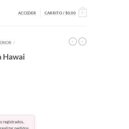
0
ACCEDER
CARRITO /
$
0.00
ERIOR
/
a Hawai
s registrados.
realizar pedidos.