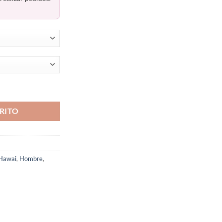
antidad
RITO
Hawai
,
Hombre
,