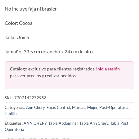
No incluye faja ni brasier
Color: Cocoa
Talla: Única
Tamaño: 33.5 cm de ancho x 24 cm de alto
Catálogo exclusivo para clientes registrados.
Inicia sesión
para ver precios y realizar pedidos.
SKU:
7707142272953
Categorías:
Ann Chery
,
Fajas Control
,
Marcas
,
Mujer
,
Post-Operatoria
,
Tablillas
Etiquetas:
ANN CHERY
,
Tabla Abdominal
,
Tabla Ann Chery
,
Tabla Post
Operatoria