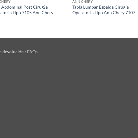
CHERY
ANN CHERY
a Abdominal Post Cirug?a
Tabla Lumbar Espalda Cirugía
atoria Lipo 7105 Ann Chery
Operatoria Lipo Ann Chery 7107
de devolución / FAQs