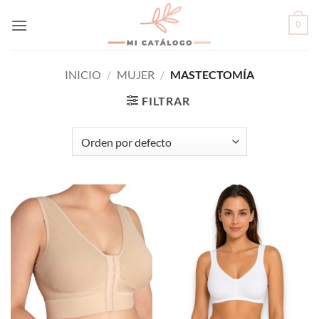
Skip
0
to
content
INICIO
/
MUJER
/
MASTECTOMÍA
FILTRAR