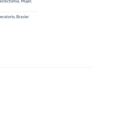
stectomía
,
Mujer
,
eratorio
,
Brasier