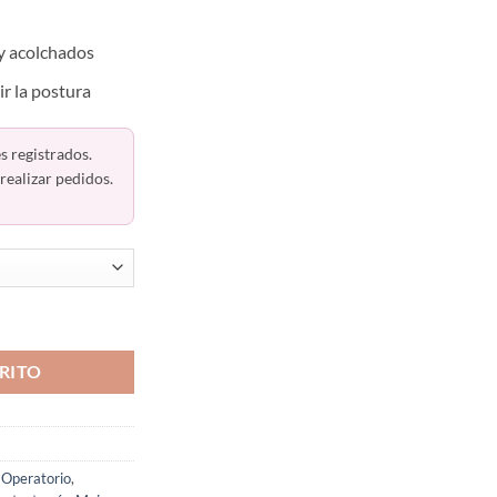
 y acolchados
ir la postura
s registrados.
realizar pedidos.
rte En Espalda 5150 Ann Chery cantidad
RITO
-Operatorio
,