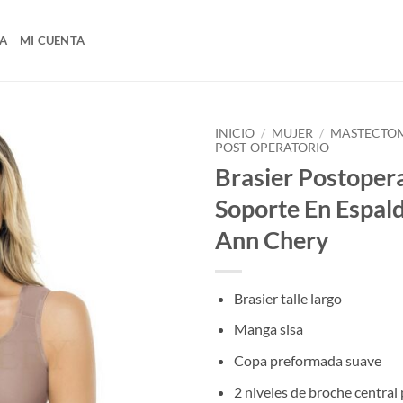
A
MI CUENTA
INICIO
/
MUJER
/
MASTECTO
POST-OPERATORIO
Brasier Postoper
Soporte En Espal
Ann Chery
Brasier talle largo
Manga sisa
Copa preformada suave
2 niveles de broche central