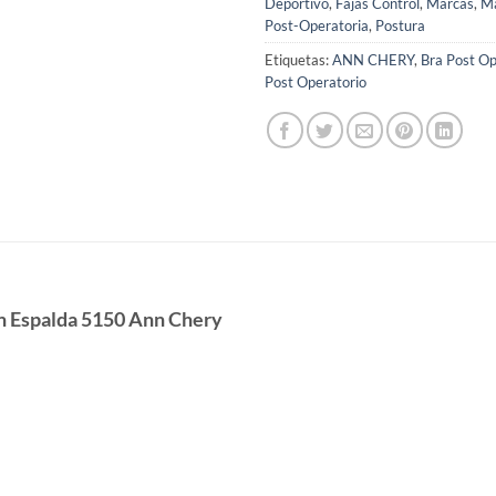
Deportivo
,
Fajas Control
,
Marcas
,
Ma
Post-Operatoria
,
Postura
Etiquetas:
ANN CHERY
,
Bra Post Op
Post Operatorio
En Espalda 5150 Ann Chery