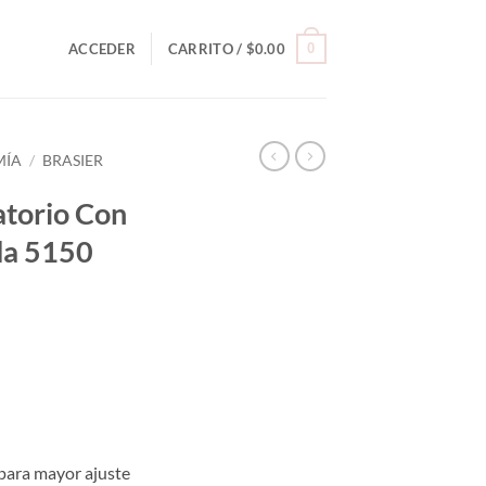
0
ACCEDER
CARRITO /
$
0.00
MÍA
/
BRASIER
atorio Con
da 5150
 para mayor ajuste