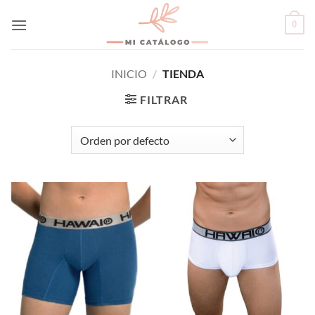
Skip
0
to
content
INICIO
/
TIENDA
FILTRAR