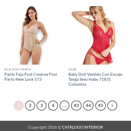
FAJA POST-PARTO
HABY
Panty Faja Post Cesárea Post
Baby Doll Vestido Con Encaje
Parto New Look 573
Tanga Sexy Haby 71831
Colombia
1
2
3
4
…
43
44
45
Copyright 2026 ©
CATÁLOGO INTERIOR