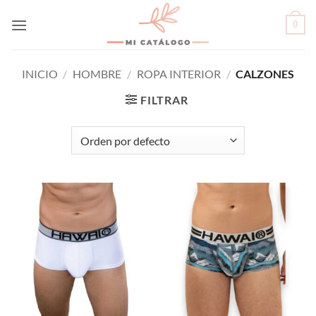
Skip
0
to
content
INICIO
/
HOMBRE
/
ROPA INTERIOR
/
CALZONES
FILTRAR