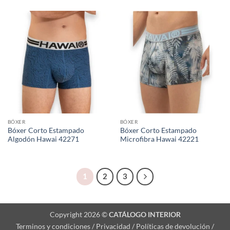
BÓXER
BÓXER
Bóxer Corto Estampado
Bóxer Corto Estampado
Algodón Hawai 42271
Microfibra Hawai 42221
1
2
3
Copyright 2026 ©
CATÁLOGO INTERIOR
Terminos y condiciones / Privacidad / Políticas de devolución /