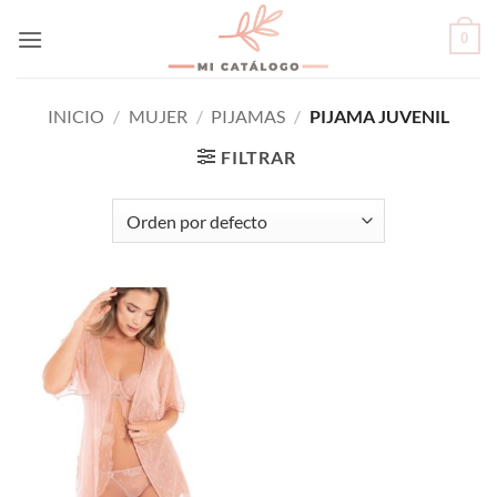
Skip
0
to
content
INICIO
/
MUJER
/
PIJAMAS
/
PIJAMA JUVENIL
FILTRAR