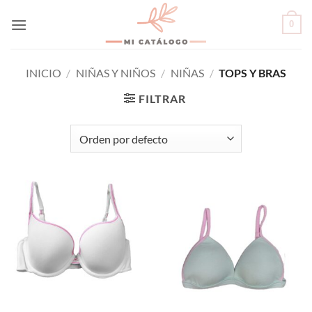
Skip
0
to
content
INICIO
/
NIÑAS Y NIÑOS
/
NIÑAS
/
TOPS Y BRAS
FILTRAR