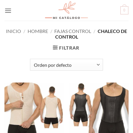
Skip
0
to
content
INICIO
/
HOMBRE
/
FAJAS CONTROL
/
CHALECO DE
CONTROL
FILTRAR