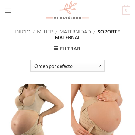
Skip
0
to
content
INICIO
/
MUJER
/
MATERNIDAD
/
SOPORTE
MATERNAL
FILTRAR