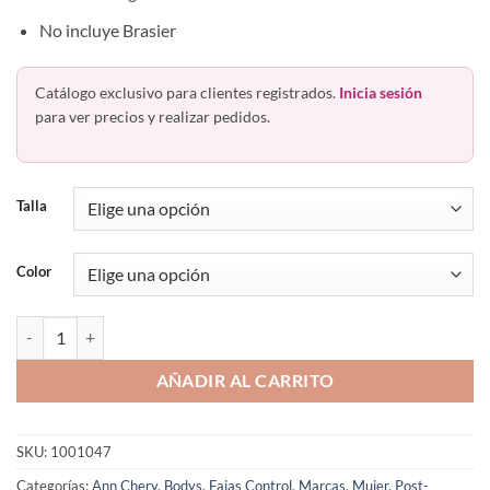
No incluye Brasier
Catálogo exclusivo para clientes registrados.
Inicia sesión
para ver precios y realizar pedidos.
Talla
Color
Faja Body Vanessa 1047 Ann Chery cantidad
AÑADIR AL CARRITO
SKU:
1001047
Categorías:
Ann Chery
,
Bodys
,
Fajas Control
,
Marcas
,
Mujer
,
Post-