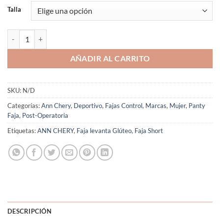
Talla
Faja Short Alto Levanta Glúteos 5155a Ann Chery Colombiana cantid
AÑADIR AL CARRITO
SKU:
N/D
Categorías:
Ann Chery
,
Deportivo
,
Fajas Control
,
Marcas
,
Mujer
,
Panty
Faja
,
Post-Operatoria
Etiquetas:
ANN CHERY
,
Faja levanta Glúteo
,
Faja Short
DESCRIPCIÓN