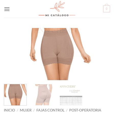
Skip
0
to
content
INICIO
/
MUJER
/
FAJAS CONTROL
/
POST-OPERATORIA