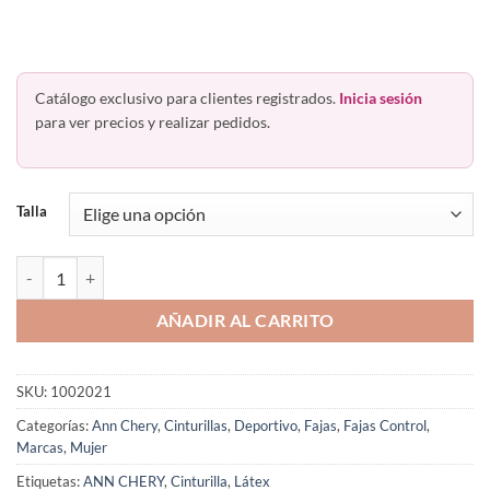
Catálogo exclusivo para clientes registrados.
Inicia sesión
para ver precios y realizar pedidos.
Talla
Faja Clásica de Látex 3 Broches Ann Chery 2021 cantidad
AÑADIR AL CARRITO
SKU:
1002021
Categorías:
Ann Chery
,
Cinturillas
,
Deportivo
,
Fajas
,
Fajas Control
,
Marcas
,
Mujer
Etiquetas:
ANN CHERY
,
Cinturilla
,
Látex