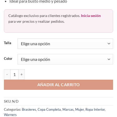
Ideal para busto medio y pesado
Catálogo exclusivo para clientes registrados.
Inicia sesión
para ver precios y realizar pedidos.
Talla
Color
Bra Con Varilla Copa Suave Tirante Ancho Warners Gk5006o cantida
AÑADIR AL CARRITO
SKU:
N/D
Categorías:
Brasieres
,
Copa Completa
,
Marcas
,
Mujer
,
Ropa Interior
,
Warners