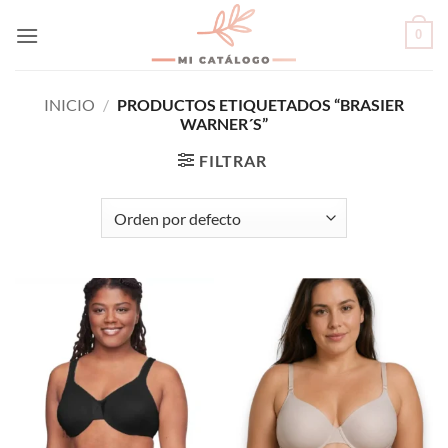
Skip
0
to
content
INICIO
/
PRODUCTOS ETIQUETADOS “BRASIER
WARNER´S”
FILTRAR