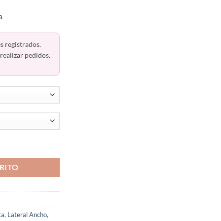
a
s registrados.
realizar pedidos.
 Sin Costuras Warner's 3061 cantidad
RITO
ta
,
Lateral Ancho
,