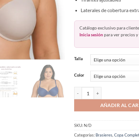
Laterales de cobertura extr
Catálogo exclusivo para cliente
Inicia sesión
para ver precios y 
Talla
Color
Bra Copa Preformada Con Varilla
AÑADIR AL CAR
SKU:
N/D
Categorías:
Brasieres
,
Copa Comple