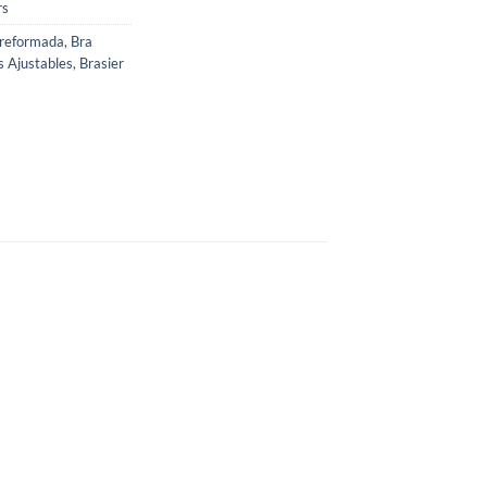
rs
preformada
,
Bra
s Ajustables
,
Brasier