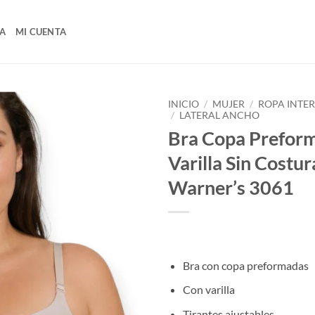
A
MI CUENTA
INICIO
/
MUJER
/
ROPA INTE
/
LATERAL ANCHO
Bra Copa Prefor
Varilla Sin Costur
Warner’s 3061
Bra con copa preformadas
Con varilla
Tirantes ajustables