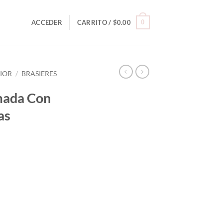
0
ACCEDER
CARRITO /
$
0.00
RIOR
/
BRASIERES
mada Con
as