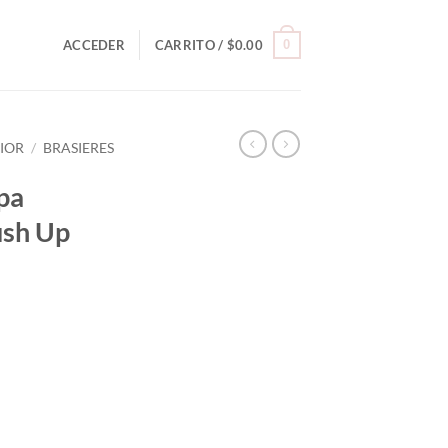
0
ACCEDER
CARRITO /
$
0.00
RIOR
/
BRASIERES
opa
ush Up