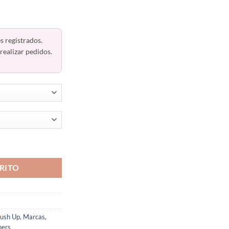
s registrados.
realizar pedidos.
Con Push Up Warners 4031o cantidad
RITO
Push Up
,
Marcas
,
ers