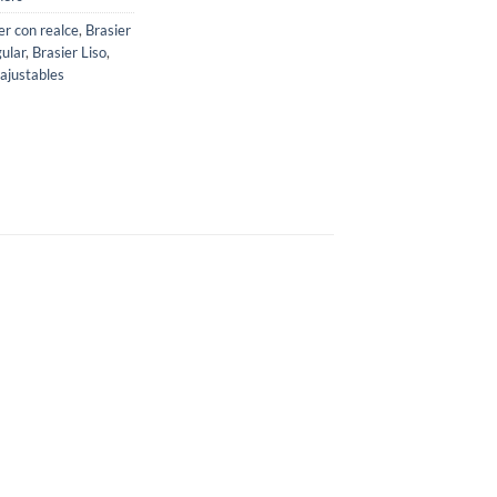
er con realce
,
Brasier
gular
,
Brasier Liso
,
 ajustables