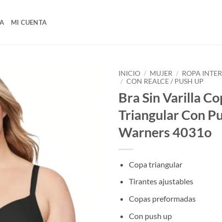
A
MI CUENTA
INICIO
/
MUJER
/
ROPA INTE
/
CON REALCE / PUSH UP
Bra Sin Varilla C
Triangular Con P
Warners 4031o
Copa triangular
Tirantes ajustables
Copas preformadas
Con push up