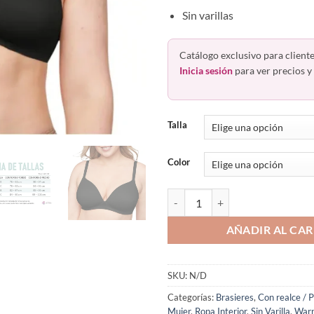
Sin varillas
Catálogo exclusivo para cliente
Inicia sesión
para ver precios y 
Talla
Color
Bra Sin Varilla Copa Triangular 
AÑADIR AL CAR
SKU:
N/D
Categorías:
Brasieres
,
Con realce / 
Mujer
,
Ropa Interior
,
Sin Varilla
,
Warn