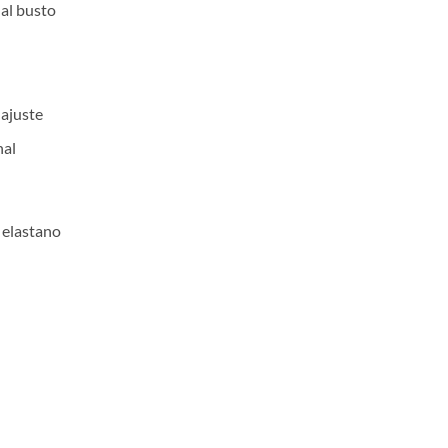
al busto
 ajuste
nal
 elastano