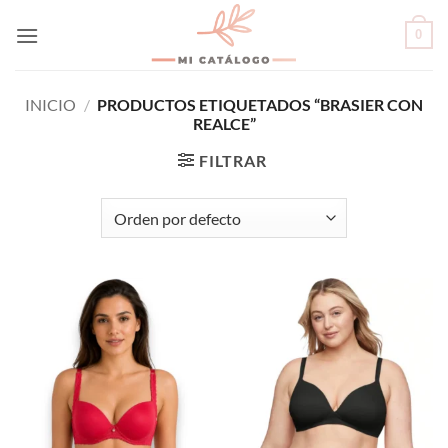
Skip
0
to
content
INICIO
/
PRODUCTOS ETIQUETADOS “BRASIER CON
REALCE”
FILTRAR