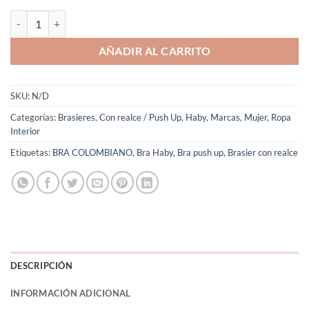
Brasier Con Doble Push Realce Sensual Haby 11505 Colombiano cant
AÑADIR AL CARRITO
SKU:
N/D
Categorías:
Brasieres
,
Con realce / Push Up
,
Haby
,
Marcas
,
Mujer
,
Ropa
Interior
Etiquetas:
BRA COLOMBIANO
,
Bra Haby
,
Bra push up
,
Brasier con realce
DESCRIPCIÓN
INFORMACIÓN ADICIONAL