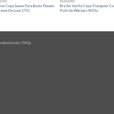
IERES
BRASIERES
Liso Copa Suave Para Busto Pesado
Bra Sin Varilla Copa Triangular C
cesse De Luxe 1751
Push Up Warners 4031o
de devolución / FAQs