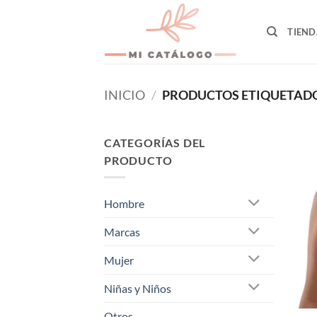
Skip
to
TIEND
content
INICIO
/
PRODUCTOS ETIQUETADOS
CATEGORÍAS DEL
PRODUCTO
Hombre
Marcas
Mujer
Niñas y Niños
Otros