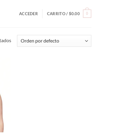
0
ACCEDER
CARRITO /
$
0.00
ltados