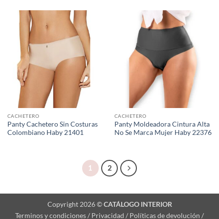
CACHETERO
CACHETERO
Panty Cachetero Sin Costuras
Panty Moldeadora Cintura Alta
Colombiano Haby 21401
No Se Marca Mujer Haby 22376
1
2
Copyright 2026 ©
CATÁLOGO INTERIOR
Terminos y condiciones / Privacidad / Políticas de devolución /