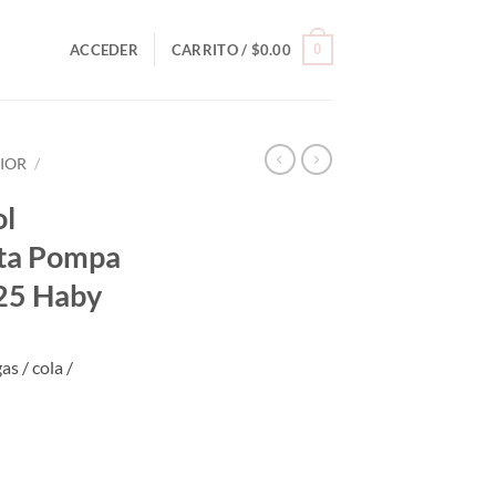
0
ACCEDER
CARRITO /
$
0.00
RIOR
/
ol
ta Pompa
025 Haby
as / cola /