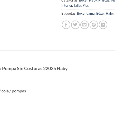
Categorías:
Bóxer
,
Haby
,
Marcas
,
Mu
Interior
,
Tallas Plus
Etiquetas:
Bóxer dama
,
Bóxer Haby
,
a Pompa Sin Costuras 22025 Haby
/ cola / pompas