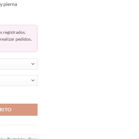
y pierna
s registrados.
realizar pedidos.
vanta Pompa Sin Costuras 22025 Haby cantidad
RITO