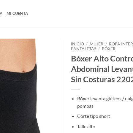
A
MI CUENTA
INICIO
/
MUJER
/
ROPA INTE
PANTALETAS
/
BÓXER
Bóxer Alto Contr
Abdominal Levan
Sin Costuras 22
Bóxer levanta glúteos / nalg
pompas
Corte tipo short
Talle alto