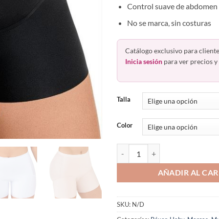
Control suave de abdomen 
No se marca, sin costuras
Catálogo exclusivo para cliente
Inicia sesión
para ver precios y 
Talla
Color
Bóxer Alto Control Abdominal Le
AÑADIR AL CAR
SKU:
N/D