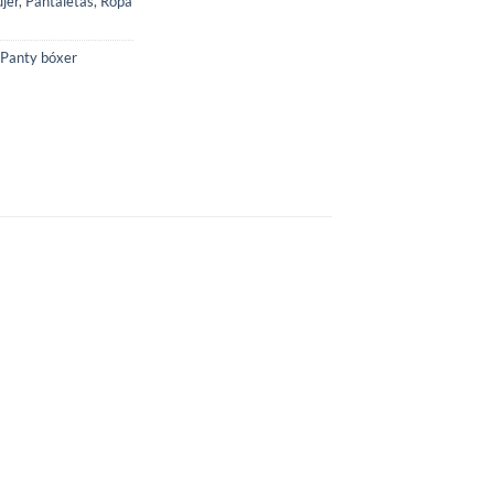
jer
,
Pantaletas
,
Ropa
Panty bóxer