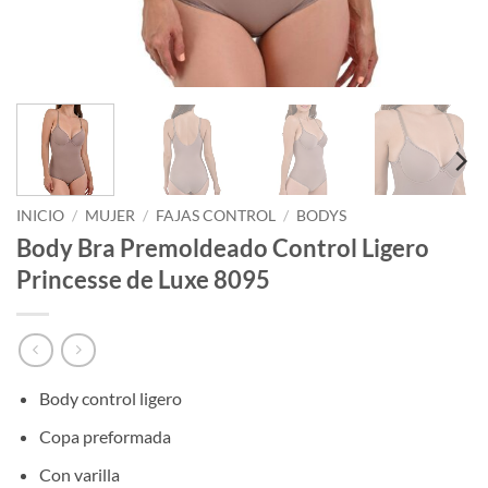
INICIO
/
MUJER
/
FAJAS CONTROL
/
BODYS
Body Bra Premoldeado Control Ligero
Princesse de Luxe 8095
Body control ligero
Copa preformada
Con varilla