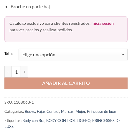
Broche en parte baj
Catálogo exclusivo para clientes registrados.
Inicia sesión
para ver precios y realizar pedidos.
Talla
Body Bra Premoldeado Control Ligero Princesse de Luxe 8095 cantid
AÑADIR AL CARRITO
SKU:
1108060-1
Categorías:
Bodys
,
Fajas Control
,
Marcas
,
Mujer
,
Princesse de luxe
Etiquetas:
Body con Bra
,
BODY CONTROL LIGERO
,
PRINCESSES DE
LUXE