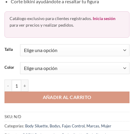
Corte bikini ayudándote a resaltar tu figura
Catálogo exclusivo para clientes registrados.
Inicia sesión
para ver precios y realizar pedidos.
Talla
Color
Faja Body Strapless Bikini Con Banda Body Siluette 1004 cantidad
AÑADIR AL CARRITO
SKU:
N/D
Categorías:
Body Siluette
,
Bodys
,
Fajas Control
,
Marcas
,
Mujer