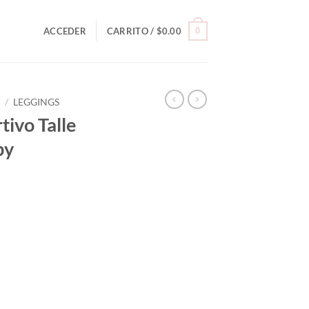
0
ACCEDER
CARRITO /
$
0.00
O
/
LEGGINGS
tivo Talle
by