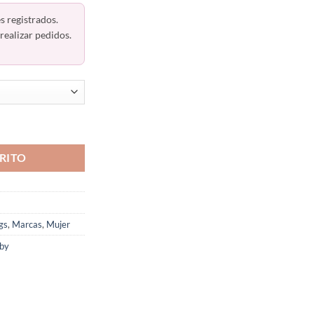
s registrados.
realizar pedidos.
io 61964 Haby Colombia cantidad
RITO
gs
,
Marcas
,
Mujer
aby