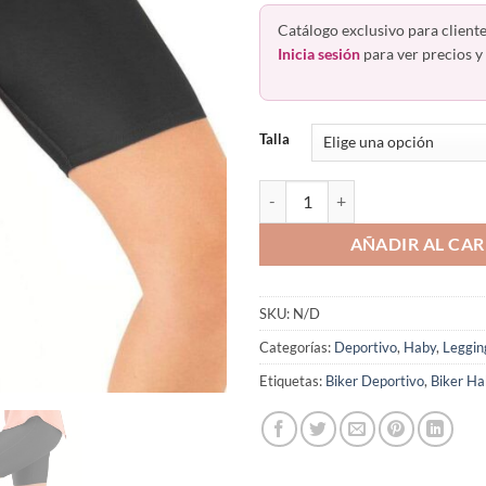
Catálogo exclusivo para cliente
Inicia sesión
para ver precios y 
Talla
Lycra Biker Deportivo Talle Med
AÑADIR AL CAR
SKU:
N/D
Categorías:
Deportivo
,
Haby
,
Leggin
Etiquetas:
Biker Deportivo
,
Biker H