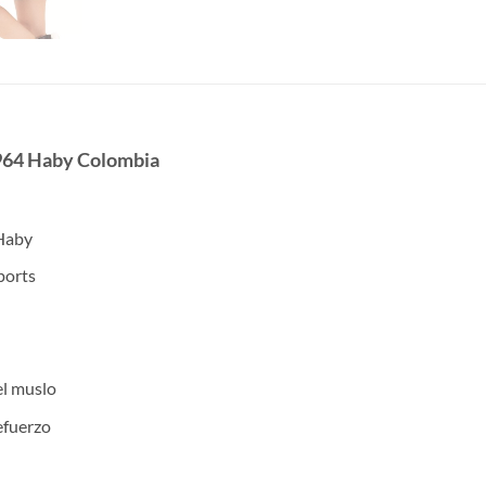
1964 Haby Colombia
 Haby
ports
el muslo
efuerzo