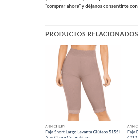
“comprar ahora” y déjanos consentirte con
PRODUCTOS RELACIONADO
ANN CHERY
ANN 
deladora Ann Chery
Faja Short Largo Levanta Glúteos 5155l
Faja 
Ann Chery Colombiana
4012