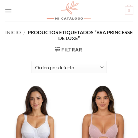
Skip
0
to
content
INICIO
/
PRODUCTOS ETIQUETADOS “BRA PRINCESSE
DE LUXE”
FILTRAR