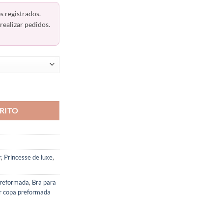
s registrados.
realizar pedidos.
madas Princesse De Luxe 2027 cantidad
RITO
r
,
Princesse de luxe
,
preformada
,
Bra para
r copa preformada