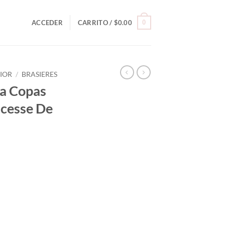
0
ACCEDER
CARRITO /
$
0.00
RIOR
/
BRASIERES
la Copas
ncesse De