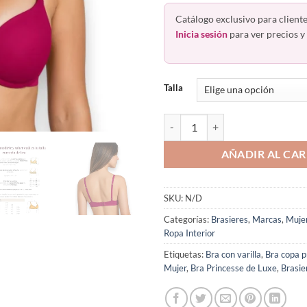
Catálogo exclusivo para cliente
Inicia sesión
para ver precios y 
Talla
Brasier Con Varilla Copas Prefor
AÑADIR AL CAR
SKU:
N/D
Categorías:
Brasieres
,
Marcas
,
Muje
Ropa Interior
Etiquetas:
Bra con varilla
,
Bra copa 
Mujer
,
Bra Princesse de Luxe
,
Brasie