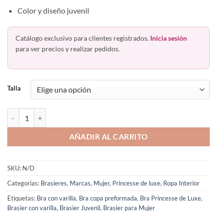
Color y diseño juvenil
Catálogo exclusivo para clientes registrados.
Inicia sesión
para ver precios y realizar pedidos.
Talla
Bra Juvenil Copa Preformada Con Varilla Princesse Luxe 2024 cantid
AÑADIR AL CARRITO
SKU:
N/D
Categorías:
Brasieres
,
Marcas
,
Mujer
,
Princesse de luxe
,
Ropa Interior
Etiquetas:
Bra con varilla
,
Bra copa preformada
,
Bra Princesse de Luxe
,
Brasier con varilla
,
Brasier Juvenil
,
Brasier para Mujer