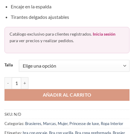
Encaje en la espalda
Tirantes delgados ajustables
Catálogo exclusivo para clientes registrados.
Inicia sesión
para ver precios y realizar pedidos.
Talla
Bra Copa Con Varilla Encaje Espalda Princesse De Luxe 2023 cantidad
AÑADIR AL CARRITO
SKU:
N/D
Categorías:
Brasieres
,
Marcas
,
Mujer
,
Princesse de luxe
,
Ropa Interior
Etiquetas:
bra con encaje
,
Bra con varilla
,
Bra copa preformada
,
Brasier