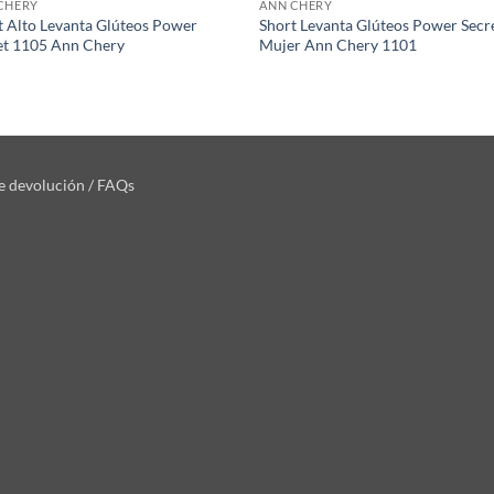
CHERY
ANN CHERY
t Alto Levanta Glúteos Power
Short Levanta Glúteos Power Secr
et 1105 Ann Chery
Mujer Ann Chery 1101
de devolución / FAQs