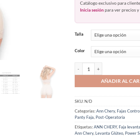
Catálogo exclusivo para cliente
Inicia sesión
para ver precios y 
Talla
Color
Short Alto Levanta Glúteos Powe
AÑADIR AL CAR
SKU:
N/D
Categorías:
Ann Chery
,
Fajas Contro
Panty Faja
,
Post-Operatoria
Etiquetas:
ANN CHERY
,
Faja levant
Ann Chery
,
Levanta Glúteo
,
Power S