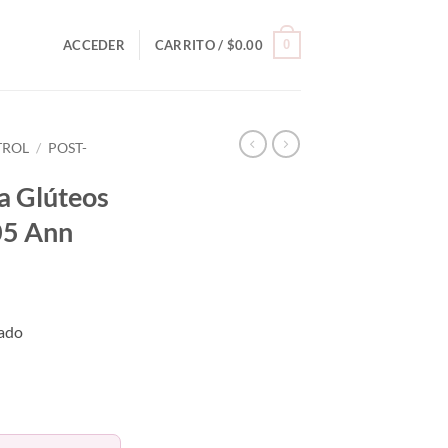
0
ACCEDER
CARRITO /
$
0.00
TROL
/
POST-
a Glúteos
05 Ann
nado