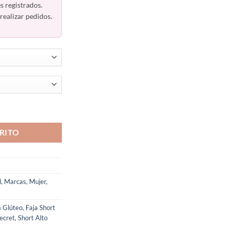
s registrados.
realizar pedidos.
r Secret 1105 Ann Chery cantidad
RITO
l
,
Marcas
,
Mujer
,
a Glúteo
,
Faja Short
ecret
,
Short Alto