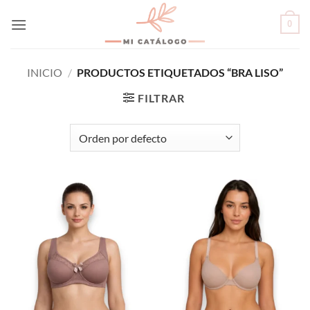
Skip
0
to
content
INICIO
/
PRODUCTOS ETIQUETADOS “BRA LISO”
FILTRAR