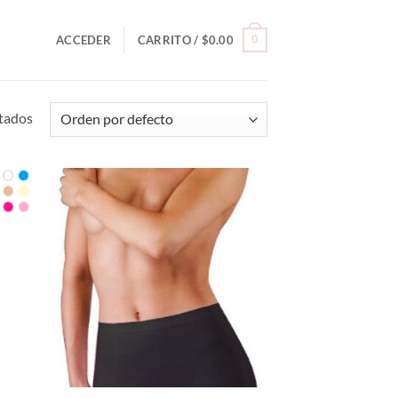
0
ACCEDER
CARRITO /
$
0.00
ltados