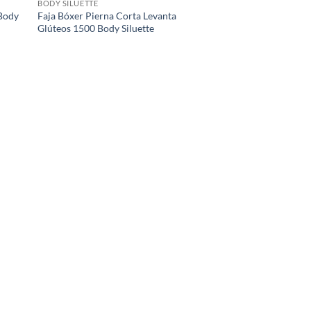
BODY SILUETTE
Body
Faja Bóxer Pierna Corta Levanta
Glúteos 1500 Body Siluette